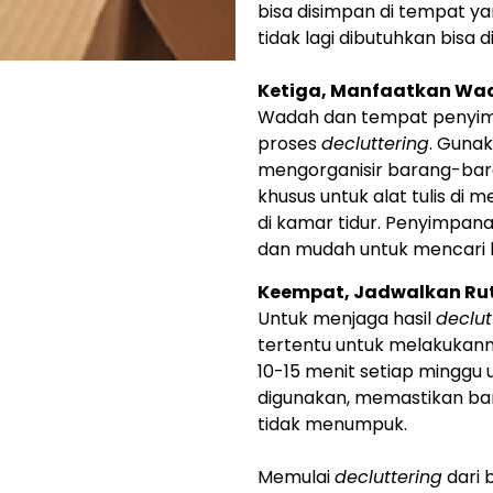
bisa disimpan di tempat y
tidak lagi dibutuhkan bisa d
Ketiga, Manfaatkan Wa
Wadah dan tempat penyim
proses
decluttering
. Gunak
mengorganisir barang-bara
khusus untuk alat tulis di m
di kamar tidur. Penyimpana
dan mudah untuk mencari b
Keempat, Jadwalkan Ru
Untuk menjaga hasil
declut
tertentu untuk melakukanny
10-15 menit setiap minggu 
digunakan, memastikan b
tidak menumpuk.
Memulai
decluttering
dari 