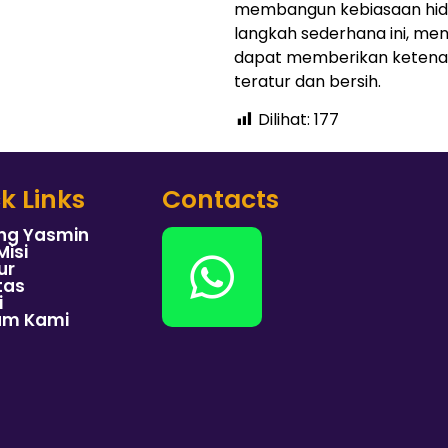
membangun kebiasaan hidup
langkah sederhana ini, me
dapat memberikan ketenan
teratur dan bersih.
Dilihat:
177
k Links
Contacts
ng Yasmin
Misi
ur
tas
i
am Kami