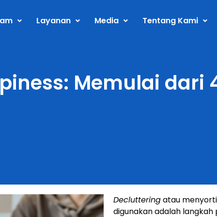
ram
Layanan
Media
Tentang Kami
piness: Memulai dari 
Decluttering
atau menyorti
digunakan adalah langkah 