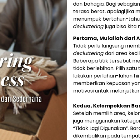
dan bahagia. Bagi sebagia
terasa berat, apalagi jika
menumpuk bertahun-tahun. T
decluttering
juga bisa kita
Pertama, Mulailah dari A
Tidak perlu langsung memb
decluttering
dari area kecil
Beberapa titik tersebut m
tidak berlebihan. Pilih sat
lakukan perlahan-lahan hing
memberikan kepuasan yan
motivasi untuk melanjutkan
Kedua, Kelompokkan Bar
Setelah memilih area, kel
juga menggunakan kategori 
“Tidak Lagi Digunakan”. Ba
dikembalikan pada tempat 