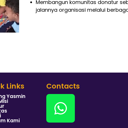
Membangun komunitas donatur seb
jalannya organisasi melalui berba
k Links
Contacts
ng Yasmin
Misi
ur
tas
i
am Kami