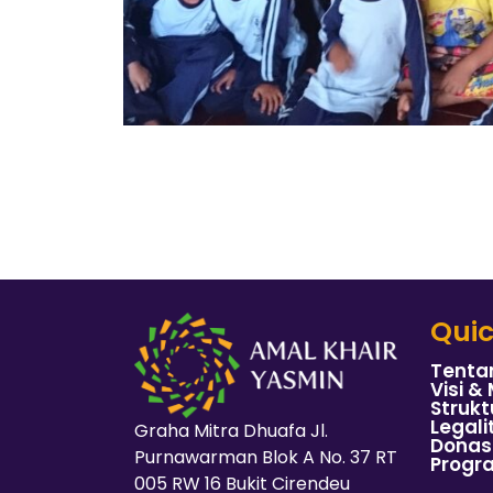
Quic
Tenta
Visi & 
Strukt
Legali
Graha Mitra Dhuafa Jl.
Donas
Purnawarman Blok A No. 37 RT
Progr
005 RW 16 Bukit Cirendeu