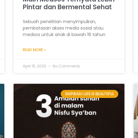
Pintar dan Bermental Sehat
Sebuah penelitian menyimpulkan,
pembatasan akses media sosial atau
medsos untuk anak di bawah 16 tahun
READ MORE »
April 15, 2025
No Comments
INSPIRASI I LIFE IS BEAUTIFUL