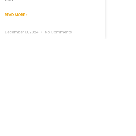
READ MORE »
December 13, 2024
No Comments
INSPIRASI I LIFE IS BEAUTIFUL