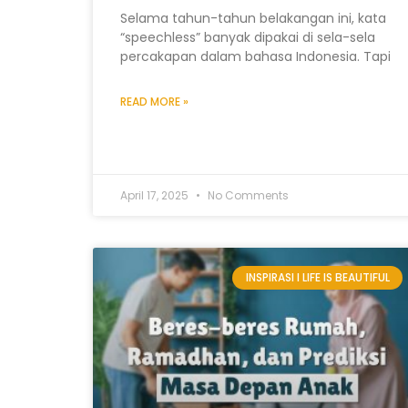
Selama tahun-tahun belakangan ini, kata
“speechless” banyak dipakai di sela-sela
percakapan dalam bahasa Indonesia. Tapi
READ MORE »
April 17, 2025
No Comments
INSPIRASI I LIFE IS BEAUTIFUL