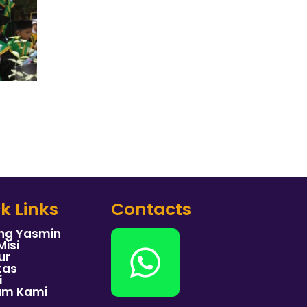
k Links
Contacts
ng Yasmin
Misi
ur
tas
i
am Kami