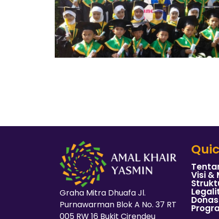
Quic
Tenta
Visi & 
Strukt
Legali
Graha Mitra Dhuafa Jl.
Donas
Purnawarman Blok A No. 37 RT
Progr
005 RW 16 Bukit Cirendeu