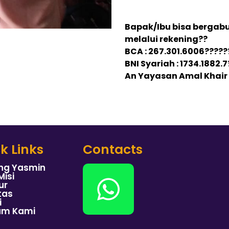
Bapak/Ibu bisa berga
melalui rekening??
BCA : 267.301.6006?????
BNI Syariah : 1734.1882.
An Yayasan Amal Khair
k Links
Contacts
ng Yasmin
Misi
ur
tas
i
am Kami