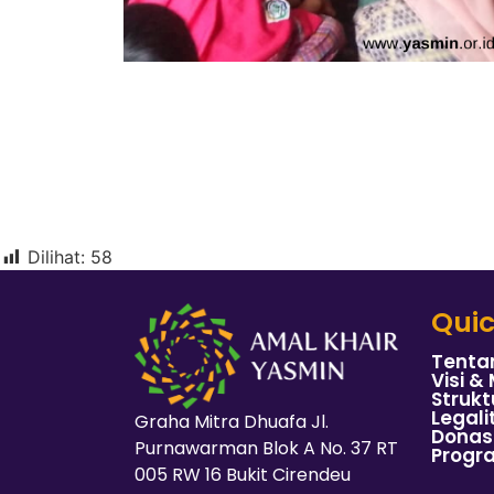
Dilihat:
58
Quic
Tenta
Visi & 
Strukt
Legali
Graha Mitra Dhuafa Jl.
Donas
Purnawarman Blok A No. 37 RT
Progr
005 RW 16 Bukit Cirendeu