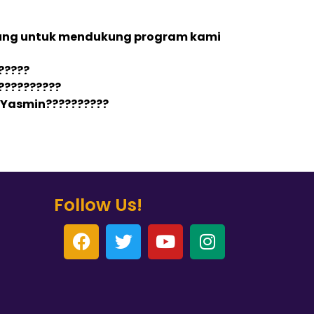
bung untuk mendukung program kami
?????
7??????????
 Yasmin??????????
Follow Us!