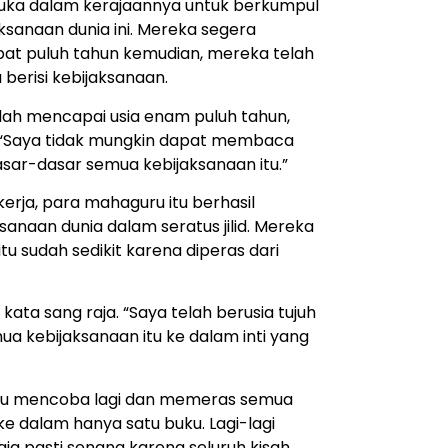
ka dalam kerajaannya untuk berkumpul
ksanaan dunia ini. Mereka segera
t puluh tahun kemudian, mereka telah
berisi kebijaksanaan.
elah mencapai usia enam puluh tahun,
 “Saya tidak mungkin dapat membaca
asar-dasar semua kebijaksanaan itu.”
erja, para mahaguru itu berhasil
sanaan dunia dalam seratus jilid. Mereka
itu sudah sedikit karena diperas dari
 kata sang raja. “Saya telah berusia tujuh
ua kebijaksanaan itu ke dalam inti yang
itu mencoba lagi dan memeras semua
 ke dalam hanya satu buku. Lagi-lagi
a pasti senang karena seluruh kisah