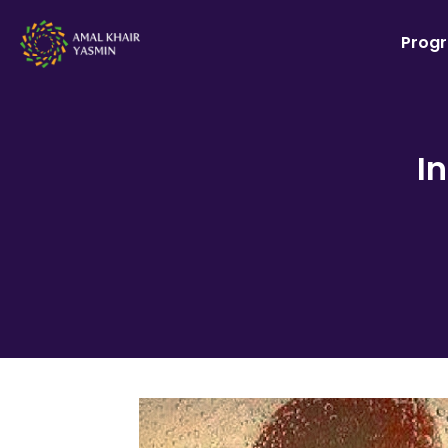
Prog
I