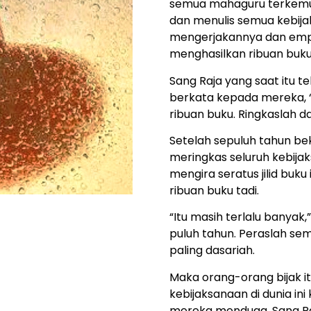
semua mahaguru terkemu
dan menulis semua kebija
mengerjakannya dan empa
menghasilkan ribuan buku 
Sang Raja yang saat itu t
berkata kepada mereka,
ribuan buku. Ringkaslah d
Setelah sepuluh tahun bek
meringkas seluruh kebijak
mengira seratus jilid buku 
ribuan buku tadi.
“Itu masih terlalu banyak,”
puluh tahun. Peraslah sem
paling dasariah.
Maka orang-orang bijak 
kebijaksanaan di dunia ini
mereka menduga, Sang Raj