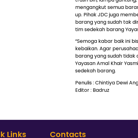
mengangkut semua barang
up. Pihak JDC juga memb
barang yang sudah tak d
tim sedekah barang Yayas
“Semoga kabar baik ini bi
kebaikan. Agar perusaha
barang yang sudah tidak 
Yayasan Amal Khair Yasmin
sedekah barang.
Penulis : Chintiya Dewi Ang
Editor : Badruz
k Links
Contacts