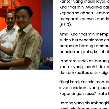
kantor yang masih layak 
Khair Yasmin. Awalnya b
kepada salah satu lembaga
mengarahkannya kepada 
(6/10).
Amal Khair Yasmin mempu
sudah berpengalaman dal
penjualan barang terseb
pendidikan gratis, keseha
Program sedekah barang m
kantor yang sudah tidak 
dan berkualitas untuk dig
“Bagi kami, Yasmin membe
inventaris kami yang suda
kepentingan sosial”, kata 
Barang yang disumbangkka
trash bin, lampu gantung,