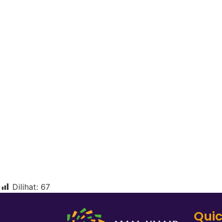
Dilihat:
67
Quic