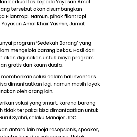
dan berkualitas kepada Yayasan Amal
arang tersebut akan disumbangkan
 Filantropi. Namun, pihak filantropi
Yayasan Amal Khair Yasmin, Jumat
nyai program ‘Sedekah Barang’ yang
am mengelola barang bekas. Hasil dari
ut akan digunakan untuk biaya program
tan gratis dan kaum duafa.
emberikan solusi dalam hal inventaris
bisa dimanfaatkan lagi, namun masih layak
unakan oleh orang lain.
rikan solusi yang smart. karena barang
h tidak terpakai bisa dimanfaatkan untuk
Nurul Syahri, selaku Manajer JDC.
n antara lain meja resepsionis, speaker,
 planter box, dan sebagainya. Untuk