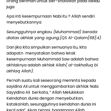
orang beriman untuk ber
-shalawat
pada beliau
juga.
Apa inti kesempurnaan Nabi itu ? Allah sendiri
menyebutkannya:
Sesungguhnya engkau (Muhammad) berada
diatas akhlak yang agung,(QS Al-Qalam[68]:4)
Dan jika kita simpulkan semuanya itu, kita
adapatn menyatakan bahwa letak
kesempurnaan Muhammad Saw adalah bahwa
akhlaknya adalah akhlak Allah
( al-takhalluq bi
akhlaq Allah).
Pernah suatu kali seseorang meminta kepada
sayidina Ali untuk menggambarkan akhlak Nabi.
Sayyidina Ali berkata, “ Allah Melukiskan
Keindahan dunia dengan menyebutkan,
katakanlah, sesungguhnya keindahan dunia ini
kecil saja”. Akan tetapi, bagaimana Allah