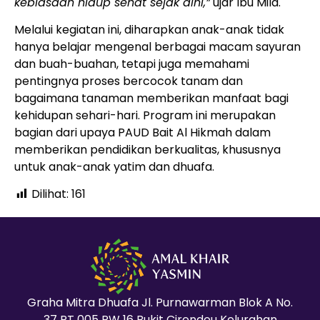
kebiasaan hidup sehat sejak dini,”
ujar Ibu Mila.
Melalui kegiatan ini, diharapkan anak-anak tidak
hanya belajar mengenal berbagai macam sayuran
dan buah-buahan, tetapi juga memahami
pentingnya proses bercocok tanam dan
bagaimana tanaman memberikan manfaat bagi
kehidupan sehari-hari. Program ini merupakan
bagian dari upaya PAUD Bait Al Hikmah dalam
memberikan pendidikan berkualitas, khususnya
untuk anak-anak yatim dan dhuafa.
Dilihat:
161
Graha Mitra Dhuafa Jl. Purnawarman Blok A No.
37 RT 005 RW 16 Bukit Cirendeu Kelurahan