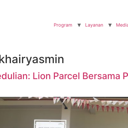
Program
Layanan
Medi
khairyasmin
ulian: Lion Parcel Bersama P