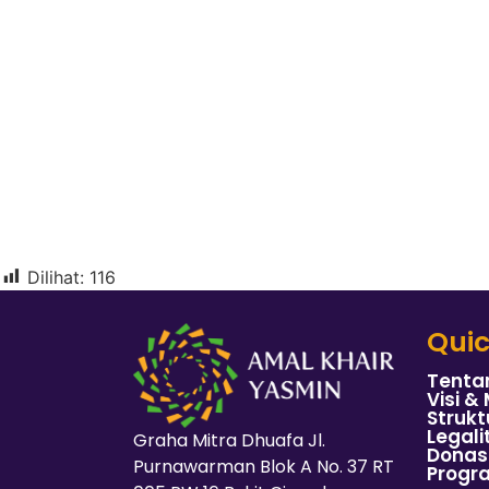
Dilihat:
116
Quic
Tenta
Visi & 
Strukt
Legali
Graha Mitra Dhuafa Jl.
Donas
Purnawarman Blok A No. 37 RT
Progr