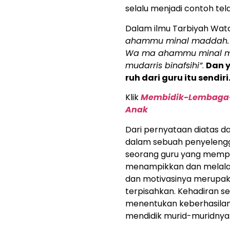
selalu menjadi contoh te
Dalam ilmu Tarbiyah Wat
ahammu minal maddah. 
Wa ma ahammu minal mu
mudarris binafsihi”
.
Dan y
ruh dari guru itu sendiri
Klik
Membidik-Lembaga
Anak
Dari pernyataan diatas d
dalam sebuah penyeleng
seorang guru yang mempun
menampikkan dan melalaik
dan motivasinya merupak
terpisahkan. Kehadiran s
menentukan keberhasilan
mendidik murid-muridnya 