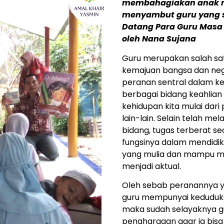
membahagiakan anak ma
menyambut guru yang s
Datang Para Guru Masa
oleh Nana Sujana
Guru merupakan salah sa
kemajuan bangsa dan n
peranan sentral dalam keh
berbagai bidang keahlian
kehidupan kita mulai dari 
lain-lain. Selain telah m
bidang, tugas terberat s
fungsinya dalam mendidik
yang mulia dan mampu me
menjadi aktual.
Oleh sebab peranannya ya
guru mempunyai keduduka
maka sudah selayaknya g
penghargaan agar ia bisa