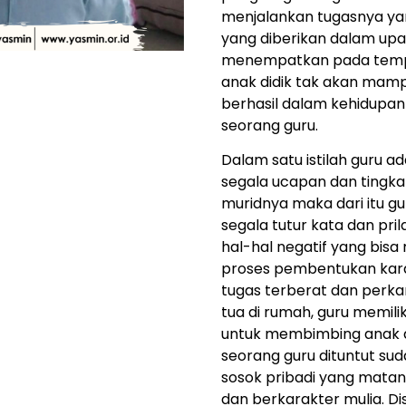
menjalankan tugasnya ya
yang diberikan dalam up
menempatkan pada tempa
anak didik tak akan ma
berhasil dalam kehidupa
seorang guru.
Dalam satu istilah guru ad
segala ucapan dan tingka
muridnya maka dari itu gu
segala tutur kata dan pr
hal-hal negatif yang bis
proses pembentukan kara
tugas terberat dan perka
tua di rumah, guru memili
untuk membimbing anak di
seorang guru dituntut su
sosok pribadi yang matang
dan berkarakter mulia. Di