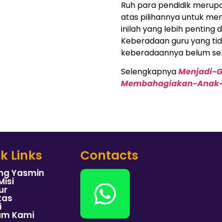
Ruh para pendidik merup
atas pilihannya untuk men
inilah yang lebih penting d
Keberadaan guru yang tid
keberadaannya belum se
Selengkapnya
Menjadi-
Membahagiakan-Anak-
k Links
Contacts
ng Yasmin
Misi
ur
tas
i
am Kami