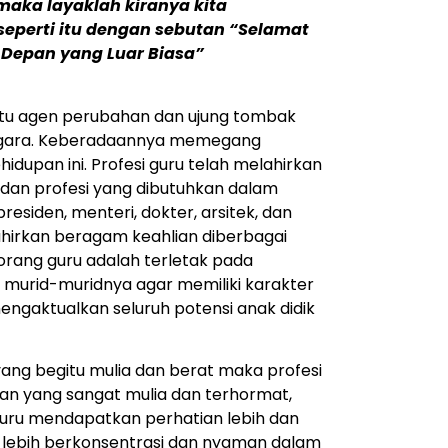
ka layaklah kiranya kita
eperti itu dengan sebutan “Selamat
 Depan yang Luar Biasa”
tu agen perubahan dan ujung tombak
egara. Keberadaannya memegang
idupan ini. Profesi guru telah melahirkan
 dan profesi yang dibutuhkan dalam
presiden, menteri, dokter, arsitek, dan
elahirkan beragam keahlian diberbagai
eorang guru adalah terletak pada
 murid-muridnya agar memiliki karakter
ngaktualkan seluruh potensi anak didik
ng begitu mulia dan berat maka profesi
n yang sangat mulia dan terhormat,
uru mendapatkan perhatian lebih dan
 lebih berkonsentrasi dan nyaman dalam