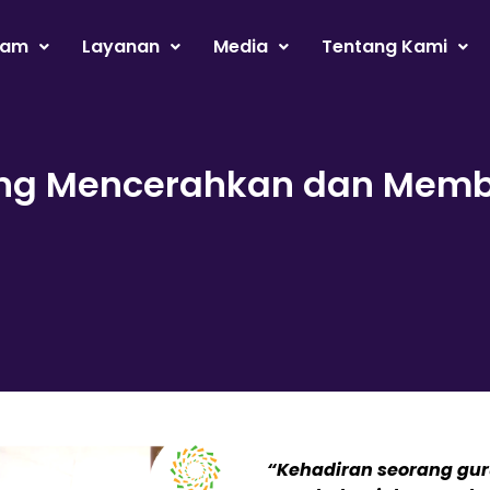
ram
Layanan
Media
Tentang Kami
ang Mencerahkan dan Mem
“Kehadiran seorang gu